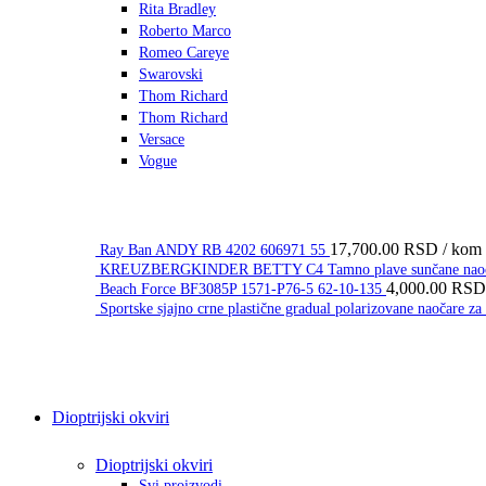
Rita Bradley
Roberto Marco
Romeo Careye
Swarovski
Thom Richard
Thom Richard
Versace
Vogue
17,700.00
RSD
/ kom
Ray Ban ANDY RB 4202 606971 55
KREUZBERGKINDER BETTY C4 Tamno plave sunčane naočar
4,000.00
RSD
Beach Force BF3085P 1571-P76-5 62-10-135
Sportske sjajno crne plastične gradual polarizovane naočare
Dioptrijski okviri
Dioptrijski okviri
Svi proizvodi