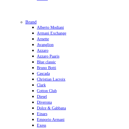
Brand
Alberto Modiani
Armani Exchange
Arnette
Avanglion
Azzaro
Azzaro Paaris
Blue classic
Bruno Botti
Cascada
Christian Lacroix
Clark
Cotton Club
Diesel
Diverona
Dolce & Gabbana
Einars
Emporio Armani
Exess