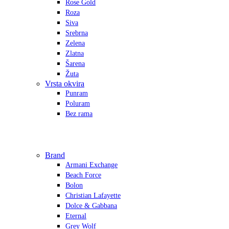
Rose Gold
Roza
Siva
Srebrna
Zelena
Zlatna
Šarena
Žuta
Vrsta okvira
Punram
Poluram
Bez rama
Brand
Armani Exchange
Beach Force
Bolon
Christian Lafayette
Dolce & Gabbana
Eternal
Grey Wolf