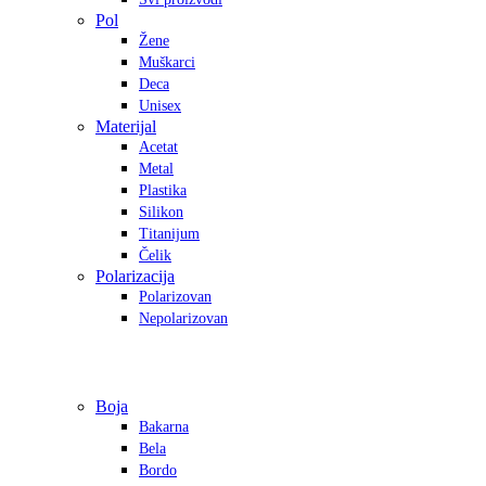
Pol
Žene
Muškarci
Deca
Unisex
Materijal
Acetat
Metal
Plastika
Silikon
Titanijum
Čelik
Polarizacija
Polarizovan
Nepolarizovan
Boja
Bakarna
Bela
Bordo