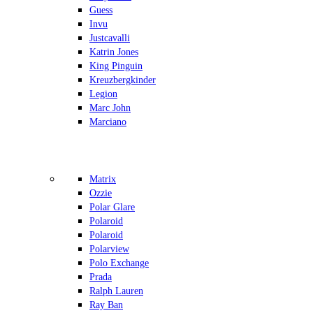
Guess
Invu
Justcavalli
Katrin Jones
King Pinguin
Kreuzbergkinder
Legion
Marc John
Marciano
Matrix
Ozzie
Polar Glare
Polaroid
Polaroid
Polarview
Polo Exchange
Prada
Ralph Lauren
Ray Ban