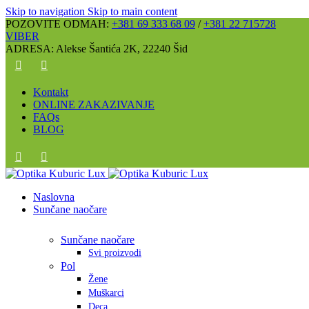
Skip to navigation
Skip to main content
POZOVITE ODMAH:
+381 69 333 68 09
/
+381 22 715728
VIBER
ADRESA: Alekse Šantića 2K, 22240 Šid
Kontakt
ONLINE ZAKAZIVANJE
FAQs
BLOG
Naslovna
Sunčane naočare
Sunčane naočare
Svi proizvodi
Pol
Žene
Muškarci
Deca