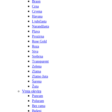
Braon
Crna
Crvena
Havana
Ljubičasta
Narandžasta
Plava
Prozirna
Rose Gold
Roza
Siva
Srebrna
Transparent
Zelena
Zlatna
Zlatno žuta
Šarena
Žuta
Vrsta okvira
Punram
Poluram
Bez rama
Bušeni