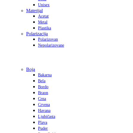
Unisex
Materijal
Acetat
Metal
Plastika
Polarizacija
Polarizovan
Nepolarizovane
Boja
Bakarna
Bela
Bordo
Braon
Crna
Crvena
Havana
Ljubičasta
Plava
Puder